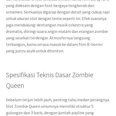
yang didesain dengan font bergaya tengkorak dan
ornamen. Semuanya digarap dengan detail yang cukup rapi
untuk ukuran slot dengan tema seperti ini. Efek suaranya
juga mendukung: dentangan musik orkestra yang
dramatis, diiringi suara angin malam dan erangan zombie
yang sesekali terdengar. Atmosfernya langsung
terbangun, kamu serasa masuk ke dalam film B-horror
yang justru asyik untuk ditonton.
Spesifikasi Teknis Dasar Zombie
Queen
Sebelum terjun lebih jauh, penting tahu medan perangnya.
Slot Zombie Queen umumnya memiliki struktur 5
gulungan dan 3 baris, dengan jumlah payline yang