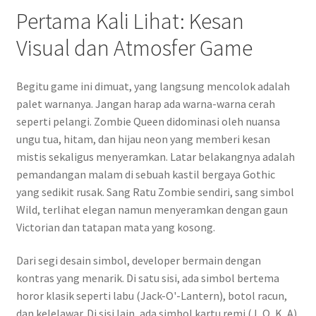
Pertama Kali Lihat: Kesan
Visual dan Atmosfer Game
Begitu game ini dimuat, yang langsung mencolok adalah
palet warnanya. Jangan harap ada warna-warna cerah
seperti pelangi. Zombie Queen didominasi oleh nuansa
ungu tua, hitam, dan hijau neon yang memberi kesan
mistis sekaligus menyeramkan. Latar belakangnya adalah
pemandangan malam di sebuah kastil bergaya Gothic
yang sedikit rusak. Sang Ratu Zombie sendiri, sang simbol
Wild, terlihat elegan namun menyeramkan dengan gaun
Victorian dan tatapan mata yang kosong.
Dari segi desain simbol, developer bermain dengan
kontras yang menarik. Di satu sisi, ada simbol bertema
horor klasik seperti labu (Jack-O'-Lantern), botol racun,
dan kelelawar. Di sisi lain, ada simbol kartu remi (J, Q, K, A)