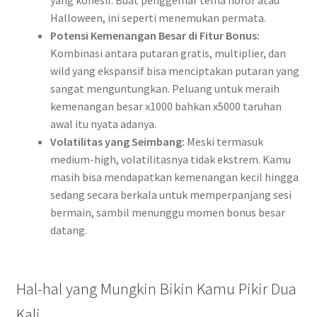
yang kohesif. Buat penggemar tema horor atau
Halloween, ini seperti menemukan permata.
Potensi Kemenangan Besar di Fitur Bonus:
Kombinasi antara putaran gratis, multiplier, dan
wild yang ekspansif bisa menciptakan putaran yang
sangat menguntungkan. Peluang untuk meraih
kemenangan besar x1000 bahkan x5000 taruhan
awal itu nyata adanya.
Volatilitas yang Seimbang:
Meski termasuk
medium-high, volatilitasnya tidak ekstrem. Kamu
masih bisa mendapatkan kemenangan kecil hingga
sedang secara berkala untuk memperpanjang sesi
bermain, sambil menunggu momen bonus besar
datang.
Hal-hal yang Mungkin Bikin Kamu Pikir Dua
Kali