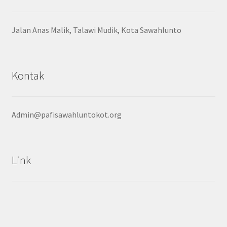
Jalan Anas Malik, Talawi Mudik, Kota Sawahlunto
Kontak
Admin@pafisawahluntokot.org
Link