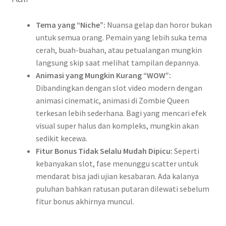
Tema yang “Niche”:
Nuansa gelap dan horor bukan
untuk semua orang. Pemain yang lebih suka tema
cerah, buah-buahan, atau petualangan mungkin
langsung skip saat melihat tampilan depannya.
Animasi yang Mungkin Kurang “WOW”:
Dibandingkan dengan slot video modern dengan
animasi cinematic, animasi di Zombie Queen
terkesan lebih sederhana. Bagi yang mencari efek
visual super halus dan kompleks, mungkin akan
sedikit kecewa.
Fitur Bonus Tidak Selalu Mudah Dipicu:
Seperti
kebanyakan slot, fase menunggu scatter untuk
mendarat bisa jadi ujian kesabaran. Ada kalanya
puluhan bahkan ratusan putaran dilewati sebelum
fitur bonus akhirnya muncul.