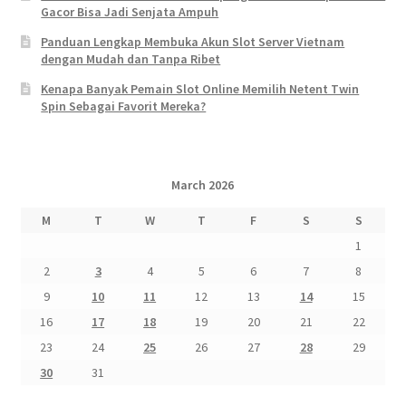
Gacor Bisa Jadi Senjata Ampuh
Panduan Lengkap Membuka Akun Slot Server Vietnam
dengan Mudah dan Tanpa Ribet
Kenapa Banyak Pemain Slot Online Memilih Netent Twin
Spin Sebagai Favorit Mereka?
March 2026
M
T
W
T
F
S
S
1
2
3
4
5
6
7
8
9
10
11
12
13
14
15
16
17
18
19
20
21
22
23
24
25
26
27
28
29
30
31