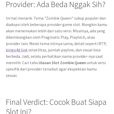
Provider: Ada Beda Nggak Sih?
Ini hal menarik. Tema "Zombie Queen" cukup populer dan
diadopsi oleh beberapa provider game slot. Mungkin kamu
akan menemukan lebih dari satu versi. Misalnya, ada yang
dikembangkan oleh Pragmatic Play, Playtech, atau
provider lain. Meski tema intinya sama, detail seperti RTP,
bingo4d link
volatilitas, jumlah payline, dan visual bisa
berbeda. Jadi, selalu perhatikan nama provider-nya saat
memilih. Cari tahu
Ulasan Slot Zombie Queen
untuk versi
spesifik dari provider tersebut agar ekspektasi kamu
sesuai.
Final Verdict: Cocok Buat Siapa
Slot Ini?