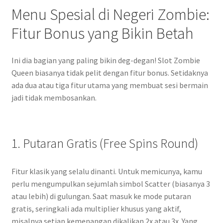
Menu Spesial di Negeri Zombie:
Fitur Bonus yang Bikin Betah
Ini dia bagian yang paling bikin deg-degan! Slot Zombie
Queen biasanya tidak pelit dengan fitur bonus. Setidaknya
ada dua atau tiga fitur utama yang membuat sesi bermain
jadi tidak membosankan.
1. Putaran Gratis (Free Spins Round)
Fitur klasik yang selalu dinanti. Untuk memicunya, kamu
perlu mengumpulkan sejumlah simbol Scatter (biasanya 3
atau lebih) di gulungan. Saat masuk ke mode putaran
gratis, seringkali ada multiplier khusus yang aktif,
misalnya setiap kemenangan dikalikan 2x atau 3x. Yang