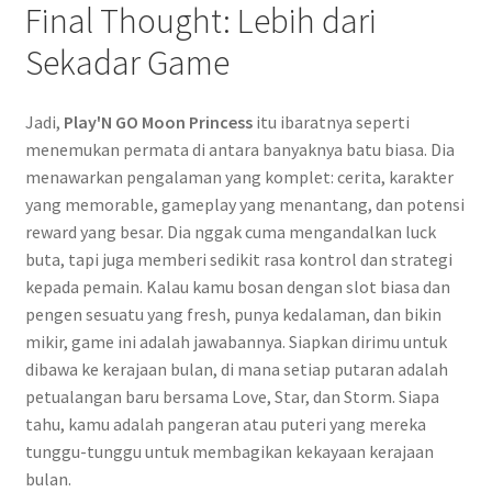
Final Thought: Lebih dari
Sekadar Game
Jadi,
Play'N GO Moon Princess
itu ibaratnya seperti
menemukan permata di antara banyaknya batu biasa. Dia
menawarkan pengalaman yang komplet: cerita, karakter
yang memorable, gameplay yang menantang, dan potensi
reward yang besar. Dia nggak cuma mengandalkan luck
buta, tapi juga memberi sedikit rasa kontrol dan strategi
kepada pemain. Kalau kamu bosan dengan slot biasa dan
pengen sesuatu yang fresh, punya kedalaman, dan bikin
mikir, game ini adalah jawabannya. Siapkan dirimu untuk
dibawa ke kerajaan bulan, di mana setiap putaran adalah
petualangan baru bersama Love, Star, dan Storm. Siapa
tahu, kamu adalah pangeran atau puteri yang mereka
tunggu-tunggu untuk membagikan kekayaan kerajaan
bulan.