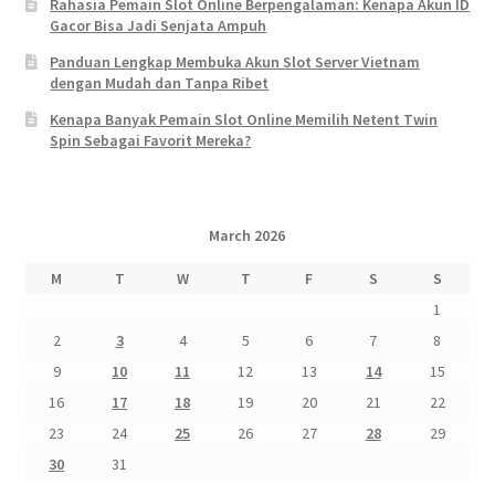
Rahasia Pemain Slot Online Berpengalaman: Kenapa Akun ID
Gacor Bisa Jadi Senjata Ampuh
Panduan Lengkap Membuka Akun Slot Server Vietnam
dengan Mudah dan Tanpa Ribet
Kenapa Banyak Pemain Slot Online Memilih Netent Twin
Spin Sebagai Favorit Mereka?
March 2026
M
T
W
T
F
S
S
1
2
3
4
5
6
7
8
9
10
11
12
13
14
15
16
17
18
19
20
21
22
23
24
25
26
27
28
29
30
31