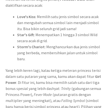
diaktifkan secara acak:
Love's Kiss:
Memilih satu jenis simbol secara acak
dan mengubah semua simbol lain menjadi simbol
itu. Bisa bikin seluruh grid jadi sama!
Star's Gift:
Menempatkan 1 hingga 3 simbol Wild
secara acak di grid.
Storm's Chariot:
Menghancurkan dua jenis simbol
yang berbeda, membersihkan jalan untuk simbol
baru.
Yang lebih keren lagi, kalau ketiga meteran princess terisi
dalam satu putaran yang sama, kamu akan dapat fitur
Girl
Power
. Di fitur ini, kamu bisa memilih salah satu dari tiga
bonus spesial yang lebih dashyat:
Trinity
(gabungan semua
Princess Power),
Fever Mode
(putaran gratis dengan
multiplier yang meningkat), atau
Falling Symbol
(simbol
baru hanya berisi simbol princess atau heart). Pilihan yang