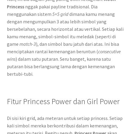
Princess
nggak pakai payline tradisional. Dia
menggunakan sistem
5×5 grid
dimana kamu menang
dengan mengumpulkan 3 atau lebih simbol yang
bersebelahan, secara horizontal atau vertikal. Setiap kali
kamu menang, simbol-simbol itu meledak (seperti di
game
match-3
), dan simbol baru jatuh dari atas. Ini bisa
menciptakan rantai kemenangan beruntun (
consecutive
wins
) dalam satu putaran. Seru banget, karena satu
putaran bisa berlangsung lama dengan kemenangan
bertubi-tubi.
Fitur Princess Power dan Girl Power
Di sisi kiri grid, ada meteran untuk setiap princess. Setiap
kali simbol mereka berkontribusi dalam kemenangan,
meteran itu terisi. Begitu penuh,
Princess Power
akan