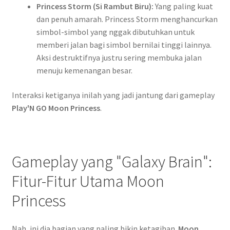
Princess Storm (Si Rambut Biru):
Yang paling kuat
dan penuh amarah. Princess Storm menghancurkan
simbol-simbol yang nggak dibutuhkan untuk
memberi jalan bagi simbol bernilai tinggi lainnya.
Aksi destruktifnya justru sering membuka jalan
menuju kemenangan besar.
Interaksi ketiganya inilah yang jadi jantung dari gameplay
Play'N GO Moon Princess
.
Gameplay yang "Galaxy Brain":
Fitur-Fitur Utama Moon
Princess
Nah, ini dia bagian yang paling bikin ketagihan.
Moon