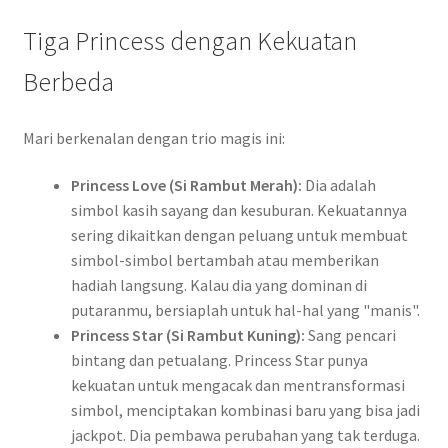
Tiga Princess dengan Kekuatan
Berbeda
Mari berkenalan dengan trio magis ini:
Princess Love (Si Rambut Merah):
Dia adalah
simbol kasih sayang dan kesuburan. Kekuatannya
sering dikaitkan dengan peluang untuk membuat
simbol-simbol bertambah atau memberikan
hadiah langsung. Kalau dia yang dominan di
putaranmu, bersiaplah untuk hal-hal yang "manis".
Princess Star (Si Rambut Kuning):
Sang pencari
bintang dan petualang. Princess Star punya
kekuatan untuk mengacak dan mentransformasi
simbol, menciptakan kombinasi baru yang bisa jadi
jackpot. Dia pembawa perubahan yang tak terduga.