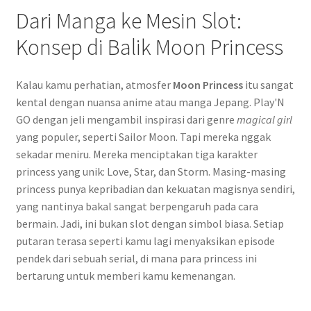
Dari Manga ke Mesin Slot:
Konsep di Balik Moon Princess
Kalau kamu perhatian, atmosfer
Moon Princess
itu sangat
kental dengan nuansa anime atau manga Jepang. Play'N
GO dengan jeli mengambil inspirasi dari genre
magical girl
yang populer, seperti Sailor Moon. Tapi mereka nggak
sekadar meniru. Mereka menciptakan tiga karakter
princess yang unik: Love, Star, dan Storm. Masing-masing
princess punya kepribadian dan kekuatan magisnya sendiri,
yang nantinya bakal sangat berpengaruh pada cara
bermain. Jadi, ini bukan slot dengan simbol biasa. Setiap
putaran terasa seperti kamu lagi menyaksikan episode
pendek dari sebuah serial, di mana para princess ini
bertarung untuk memberi kamu kemenangan.