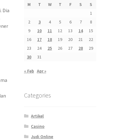
M
T
W
T
F
S
S
. Dia
1
a
2
3
4
5
6
7
8
ener
9
10
11
12
13
14
15
16
17
18
19
20
21
22
23
24
25
26
27
28
29
30
31
« Feb
Apr »
rama
Categories
dan
Artikel
Casino
Judi Online