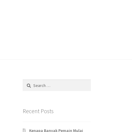
Search
for:
Recent Posts
Kenapa Banyak Pemain Mulai