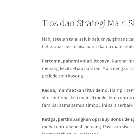
Tips dan Strategi Main Slo
Nah, setelah tahu seluk-beluknya, gimana car
beberapa tips ini bisa bantu kamu main lebi
Pertama, pahami volatilitasnya.
Karena ini 
menang kecil setiap putaran. Main dengan ta
periode spin kosong.
Kedua, manfaatkan fitur demo.
Hampir semu
slot ini. Coba dulu main di mode demo untuk
familiar sama semua simbol. Ini cara terbaik 
Ketiga, pertimbangkan opsi Buy Bonus deng
mahal untuk sebuah peluang. Pastikan sisa 