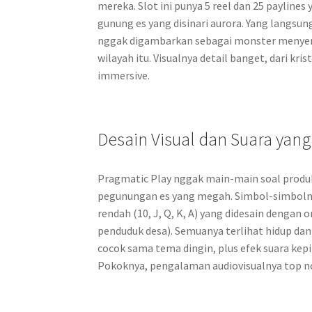
mereka. Slot ini punya 5 reel dan 25 paylines 
gunung es yang disinari aurora. Yang langsung
nggak digambarkan sebagai monster menyeram
wilayah itu. Visualnya detail banget, dari kri
immersive.
Desain Visual dan Suara yang
Pragmatic Play nggak main-main soal produ
pegunungan es yang megah. Simbol-simbolnya
rendah (10, J, Q, K, A) yang didesain dengan 
penduduk desa). Semuanya terlihat hidup dan
cocok sama tema dingin, plus efek suara kepi
Pokoknya, pengalaman audiovisualnya top n