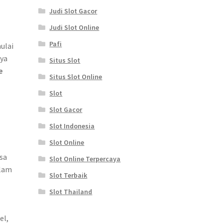
Judi Slot Gacor
Judi Slot Online
Pafi
ulai
nya
Situs Slot
e
Situs Slot Online
Slot
Slot Gacor
Slot Indonesia
Slot Online
asa
Slot Online Terpercaya
alam
Slot Terbaik
Slot Thailand
el,