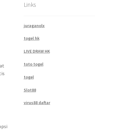
Links
juraganolx
togel hk
LIVE DRAW HK
toto togel
fat
tis
togel
Slot88
virus88 daftar
opsi