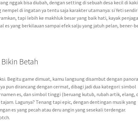
yang nggak bisa diubah, dengan setting di sebuah desa kecil di kaki
 nempel di ingatan ya tentu saja karakter utamanya: si Yeti sendiri
kan, tapi lebih ke makhluk besar yang baik hati, kayak penjag
stal es yang berkilauan sampai efek salju yang jatuh pelan, bener-b
 Bikin Betah
ksi. Begitu game dimuat, kamu langsung disambut dengan pano
 pun dirancang dengan cermat, dibagi jadi dua kategori: simbol
ornamen es, dan simbol tinggi (beruang kutub, rubah artik, elang, 
 tajam. Lagunya? Tenang tapi epic, dengan dentingan musik yang
ngan es yang pecah atau deru angin yang sesekali terdengar.
otch.