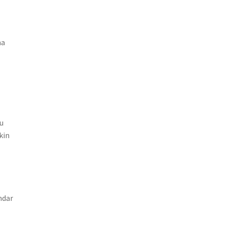
ma
lu
kin
ndar