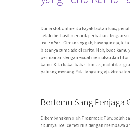
Dunia slot online itu kayak lautan luas, pe
selalu berhasil menarik perhatian dengan sua
Ice Ice Yeti
. Gimana nggak, bayangin aja, kit
biasanya cuma ada di cerita. Nah, buat kamu y
permainan dengan visual memukau dan fitur y
kamu. Kita bakal bahas tuntas, mulai dari gr
peluang menang. Yuk, langsung aja kita selam
Bertemu Sang Penjaga Gu
Dikembangkan oleh Pragmatic Play, salah sat
fiturnya, Ice Ice Yeti rilis dengan membawa