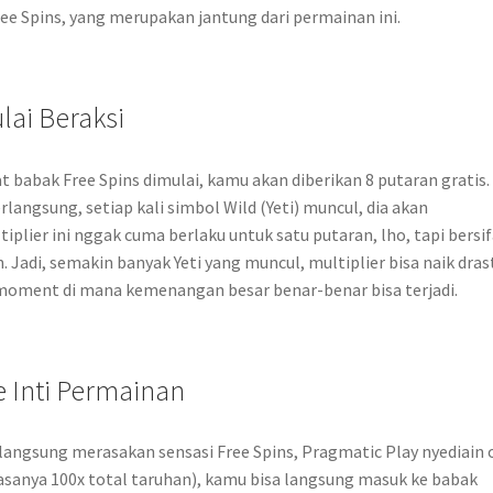
ee Spins, yang merupakan jantung dari permainan ini.
lai Beraksi
at babak Free Spins dimulai, kamu akan diberikan 8 putaran gratis.
rlangsung, setiap kali simbol Wild (Yeti) muncul, dia akan
plier ini nggak cuma berlaku untuk satu putaran, lho, tapi bersi
. Jadi, semakin banyak Yeti yang muncul, multiplier bisa naik dras
ni moment di mana kemenangan besar benar-benar bisa terjadi.
e Inti Permainan
angsung merasakan sensasi Free Spins, Pragmatic Play nyediain 
sanya 100x total taruhan), kamu bisa langsung masuk ke babak