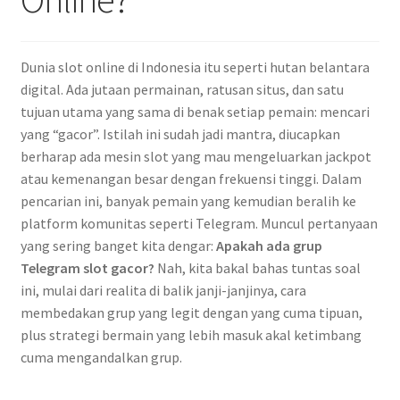
Dunia slot online di Indonesia itu seperti hutan belantara
digital. Ada jutaan permainan, ratusan situs, dan satu
tujuan utama yang sama di benak setiap pemain: mencari
yang “gacor”. Istilah ini sudah jadi mantra, diucapkan
berharap ada mesin slot yang mau mengeluarkan jackpot
atau kemenangan besar dengan frekuensi tinggi. Dalam
pencarian ini, banyak pemain yang kemudian beralih ke
platform komunitas seperti Telegram. Muncul pertanyaan
yang sering banget kita dengar:
Apakah ada grup
Telegram slot gacor?
Nah, kita bakal bahas tuntas soal
ini, mulai dari realita di balik janji-janjinya, cara
membedakan grup yang legit dengan yang cuma tipuan,
plus strategi bermain yang lebih masuk akal ketimbang
cuma mengandalkan grup.