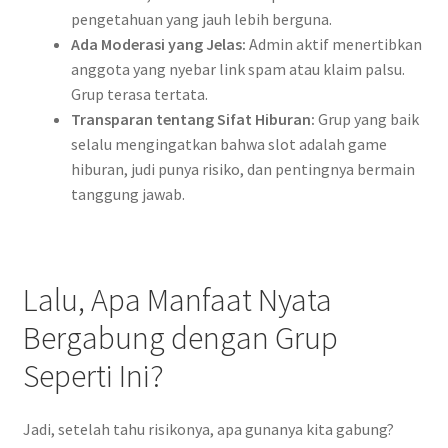
pengetahuan yang jauh lebih berguna.
Ada Moderasi yang Jelas:
Admin aktif menertibkan
anggota yang nyebar link spam atau klaim palsu.
Grup terasa tertata.
Transparan tentang Sifat Hiburan:
Grup yang baik
selalu mengingatkan bahwa slot adalah game
hiburan, judi punya risiko, dan pentingnya bermain
tanggung jawab.
Lalu, Apa Manfaat Nyata
Bergabung dengan Grup
Seperti Ini?
Jadi, setelah tahu risikonya, apa gunanya kita gabung?