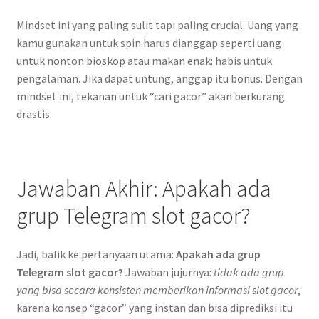
Mindset ini yang paling sulit tapi paling crucial. Uang yang
kamu gunakan untuk spin harus dianggap seperti uang
untuk nonton bioskop atau makan enak: habis untuk
pengalaman. Jika dapat untung, anggap itu bonus. Dengan
mindset ini, tekanan untuk “cari gacor” akan berkurang
drastis.
Jawaban Akhir: Apakah ada
grup Telegram slot gacor?
Jadi, balik ke pertanyaan utama:
Apakah ada grup
Telegram slot gacor?
Jawaban jujurnya:
tidak ada grup
yang bisa secara konsisten memberikan informasi slot gacor
,
karena konsep “gacor” yang instan dan bisa diprediksi itu