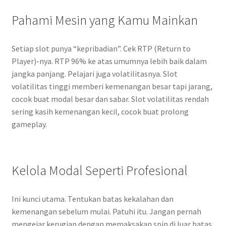
Pahami Mesin yang Kamu Mainkan
Setiap slot punya “kepribadian”. Cek RTP (Return to
Player)-nya. RTP 96% ke atas umumnya lebih baik dalam
jangka panjang. Pelajari juga volatilitasnya. Slot
volatilitas tinggi memberi kemenangan besar tapi jarang,
cocok buat modal besar dan sabar. Slot volatilitas rendah
sering kasih kemenangan kecil, cocok buat prolong
gameplay.
Kelola Modal Seperti Profesional
Ini kunci utama. Tentukan batas kekalahan dan
kemenangan sebelum mulai. Patuhi itu. Jangan pernah
mengejar kerugian dengan memaksakan spin di luar batas.