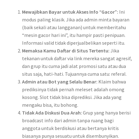
Mewajibkan Bayar untuk Akses Info “Gacor”:
Ini
modus paling klasik. Jika ada admin minta bayaran
(baik sekali atau langganan) untuk memberitahu
“mesin gacor hari ini”, itu hampir pasti penipuan.
Informasi valid tidak diperjualbelikan seperti itu.
Memaksa Kamu Daftar di Situs Tertentu:
Jika
tekanan untuk daftar via link mereka sangat agresif,
dan grup itu cuma jadi alat promosi satu atau dua
situs saja, hati-hati. Tujuannya cuma satu: referal.
Admin atau Bot yang Selalu Benar:
Klaim bahwa
prediksinya tidak pernah meleset adalah omong
kosong. Slot tidak bisa diprediksi. Jika ada yang
mengaku bisa, itu bohong.
Tidak Ada Diskusi Dua Arah:
Grup yang hanya berisi
broadcast info dari admin tanpa ruang bagi
anggota untuk berdiskusi atau bertanya kritis
biasanya punya sesuatu untuk disembunyikan.