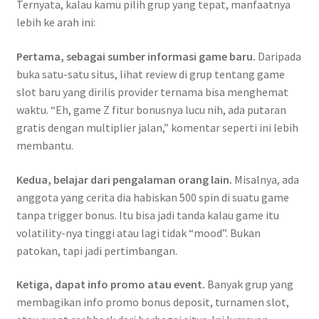
Ternyata, kalau kamu pilih grup yang tepat, manfaatnya
lebih ke arah ini:
Pertama, sebagai sumber informasi game baru.
Daripada
buka satu-satu situs, lihat review di grup tentang game
slot baru yang dirilis provider ternama bisa menghemat
waktu. “Eh, game Z fitur bonusnya lucu nih, ada putaran
gratis dengan multiplier jalan,” komentar seperti ini lebih
membantu.
Kedua, belajar dari pengalaman orang lain.
Misalnya, ada
anggota yang cerita dia habiskan 500 spin di suatu game
tanpa trigger bonus. Itu bisa jadi tanda kalau game itu
volatility-nya tinggi atau lagi tidak “mood”. Bukan
patokan, tapi jadi pertimbangan.
Ketiga, dapat info promo atau event.
Banyak grup yang
membagikan info promo bonus deposit, turnamen slot,