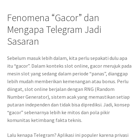
Fenomena “Gacor” dan
Mengapa Telegram Jadi
Sasaran
Sebelum masuk lebih dalam, kita perlu sepakati dulu apa
itu “gacor”. Dalam konteks slot online, gacor merujuk pada
mesin slot yang sedang dalam periode “panas”, dianggap
lebih mudah memberikan kemenangan atau bonus. Perlu
diingat, slot online berjalan dengan RNG (Random
Number Generator), sistem acak yang memastikan setiap
putaran independen dan tidak bisa diprediksi. Jadi, konsep
“gacor” sebenarnya lebih ke mitos dan pola pikir
komunitas ketimbang fakta teknis.
Lalu kenapa Telegram? Aplikasi ini populer karena privasi