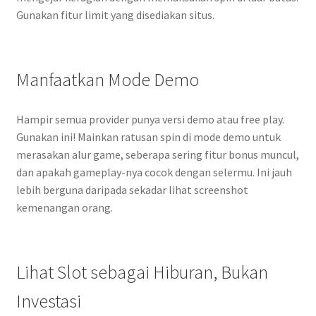
Gunakan fitur limit yang disediakan situs.
Manfaatkan Mode Demo
Hampir semua provider punya versi demo atau free play.
Gunakan ini! Mainkan ratusan spin di mode demo untuk
merasakan alur game, seberapa sering fitur bonus muncul,
dan apakah gameplay-nya cocok dengan selermu. Ini jauh
lebih berguna daripada sekadar lihat screenshot
kemenangan orang.
Lihat Slot sebagai Hiburan, Bukan
Investasi