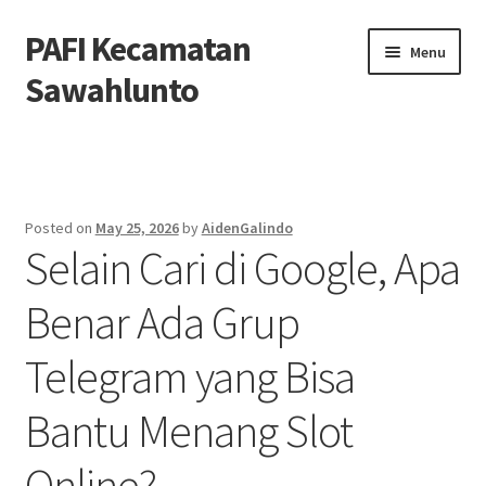
PAFI Kecamatan
Skip
Skip
Menu
to
to
Sawahlunto
navigation
content
Home
Hubungi Kami
Posted on
May 25, 2026
by
AidenGalindo
Selain Cari di Google, Apa
Privacy Policy
Benar Ada Grup
Tentang Kami
Telegram yang Bisa
Bantu Menang Slot
Online?