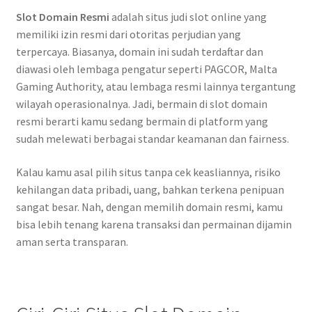
Slot Domain Resmi
adalah situs judi slot online yang
memiliki izin resmi dari otoritas perjudian yang
terpercaya. Biasanya, domain ini sudah terdaftar dan
diawasi oleh lembaga pengatur seperti PAGCOR, Malta
Gaming Authority, atau lembaga resmi lainnya tergantung
wilayah operasionalnya. Jadi, bermain di slot domain
resmi berarti kamu sedang bermain di platform yang
sudah melewati berbagai standar keamanan dan fairness.
Kalau kamu asal pilih situs tanpa cek keasliannya, risiko
kehilangan data pribadi, uang, bahkan terkena penipuan
sangat besar. Nah, dengan memilih domain resmi, kamu
bisa lebih tenang karena transaksi dan permainan dijamin
aman serta transparan.