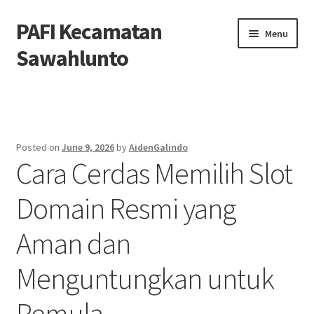
PAFI Kecamatan
Skip
Skip
Menu
to
to
Sawahlunto
navigation
content
Home
Hubungi Kami
Posted on
June 9, 2026
by
AidenGalindo
Cara Cerdas Memilih Slot
Privacy Policy
Domain Resmi yang
Tentang Kami
Aman dan
Menguntungkan untuk
Pemula