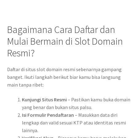
Bagaimana Cara Daftar dan
Mulai Bermain di Slot Domain
Resmi?
Daftar di situs slot domain resmi sebenarnya gampang
banget. Ikuti langkah berikut biar kamu bisa langsung
main tanpa ribet:
Kunjungi Situs Resmi
– Pastikan kamu buka domain
yang benar dan bukan situs palsu.
Isi Formulir Pendaftaran
– Masukkan data diri
lengkap dan valid sesuai KTP atau identitas resmi
lainnya.