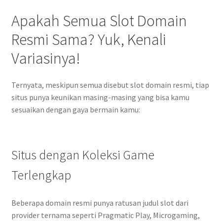
Apakah Semua Slot Domain
Resmi Sama? Yuk, Kenali
Variasinya!
Ternyata, meskipun semua disebut slot domain resmi, tiap
situs punya keunikan masing-masing yang bisa kamu
sesuaikan dengan gaya bermain kamu:
Situs dengan Koleksi Game
Terlengkap
Beberapa domain resmi punya ratusan judul slot dari
provider ternama seperti Pragmatic Play, Microgaming,