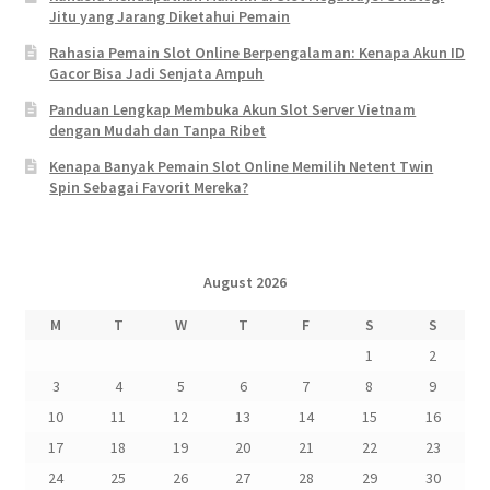
Jitu yang Jarang Diketahui Pemain
Rahasia Pemain Slot Online Berpengalaman: Kenapa Akun ID
Gacor Bisa Jadi Senjata Ampuh
Panduan Lengkap Membuka Akun Slot Server Vietnam
dengan Mudah dan Tanpa Ribet
Kenapa Banyak Pemain Slot Online Memilih Netent Twin
Spin Sebagai Favorit Mereka?
August 2026
M
T
W
T
F
S
S
1
2
3
4
5
6
7
8
9
10
11
12
13
14
15
16
17
18
19
20
21
22
23
24
25
26
27
28
29
30