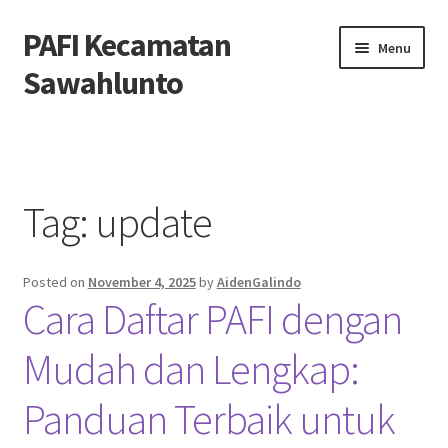
PAFI Kecamatan
Skip
Skip
Menu
to
to
Sawahlunto
navigation
content
Home
Hubungi Kami
Tag:
update
Privacy Policy
Posted on
November 4, 2025
by
AidenGalindo
Tentang Kami
Cara Daftar PAFI dengan
Mudah dan Lengkap:
Panduan Terbaik untuk