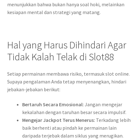
menunjukkan bahwa bukan hanya soal hoki, melainkan
kesiapan mental dan strategi yang matang.
Hal yang Harus Dihindari Agar
Tidak Kalah Telak di Slot88
Setiap permainan membawa risiko, termasuk slot online.
Supaya pengalaman Anda tetap menyenangkan, hindari
jebakan-jebakan berikut:
Bertaruh Secara Emosional:
Jangan mengejar
kekalahan dengan taruhan besar secara impulsif.
Mengejar Jackpot Terus Menerus:
Terkadang lebih
baik berhenti atau pindah ke permainan lain
daripada terjebak dalam siklus yang merugikan.