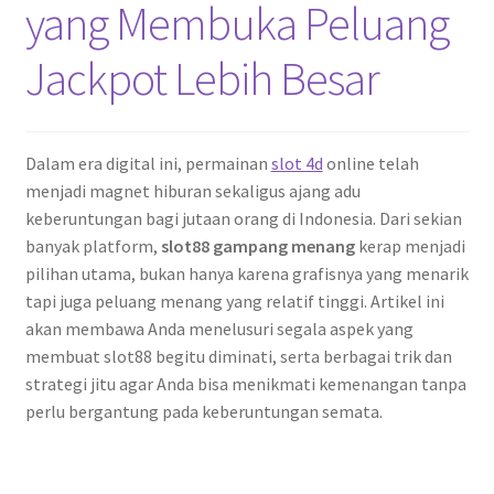
yang Membuka Peluang
Jackpot Lebih Besar
Dalam era digital ini, permainan
slot 4d
online telah
menjadi magnet hiburan sekaligus ajang adu
keberuntungan bagi jutaan orang di Indonesia. Dari sekian
banyak platform,
slot88 gampang menang
kerap menjadi
pilihan utama, bukan hanya karena grafisnya yang menarik
tapi juga peluang menang yang relatif tinggi. Artikel ini
akan membawa Anda menelusuri segala aspek yang
membuat slot88 begitu diminati, serta berbagai trik dan
strategi jitu agar Anda bisa menikmati kemenangan tanpa
perlu bergantung pada keberuntungan semata.