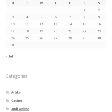
M
T
W
T
F
S
S
1
2
3
4
5
6
7
8
9
10
11
12
13
14
15
16
17
18
19
20
21
22
23
24
25
26
27
28
29
30
31
« Jul
Categories
Artikel
Casino
Judi Online