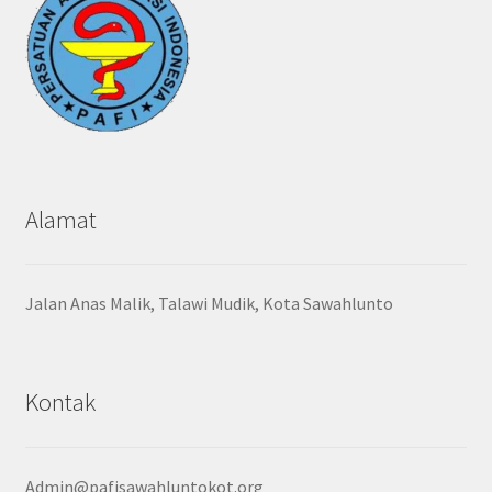
Alamat
Jalan Anas Malik, Talawi Mudik, Kota Sawahlunto
Kontak
Admin@pafisawahluntokot.org