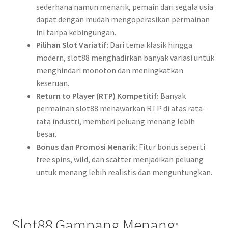
sederhana namun menarik, pemain dari segala usia
dapat dengan mudah mengoperasikan permainan
ini tanpa kebingungan.
Pilihan Slot Variatif:
Dari tema klasik hingga
modern, slot88 menghadirkan banyak variasi untuk
menghindari monoton dan meningkatkan
keseruan.
Return to Player (RTP) Kompetitif:
Banyak
permainan slot88 menawarkan RTP di atas rata-
rata industri, memberi peluang menang lebih
besar.
Bonus dan Promosi Menarik:
Fitur bonus seperti
free spins, wild, dan scatter menjadikan peluang
untuk menang lebih realistis dan menguntungkan.
Slot88 Gampang Menang: