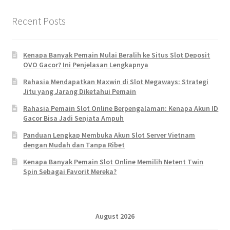
Recent Posts
Kenapa Banyak Pemain Mulai Beralih ke Situs Slot Deposit
OVO Gacor? Ini Penjelasan Lengkapnya
Rahasia Mendapatkan Maxwin di Slot Megaways: Strategi
Jitu yang Jarang Diketahui Pemain
Rahasia Pemain Slot Online Berpengalaman: Kenapa Akun ID
Gacor Bisa Jadi Senjata Ampuh
Panduan Lengkap Membuka Akun Slot Server Vietnam
dengan Mudah dan Tanpa Ribet
Kenapa Banyak Pemain Slot Online Memilih Netent Twin
Spin Sebagai Favorit Mereka?
August 2026