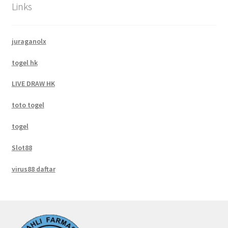
Links
juraganolx
togel hk
LIVE DRAW HK
toto togel
togel
Slot88
virus88 daftar