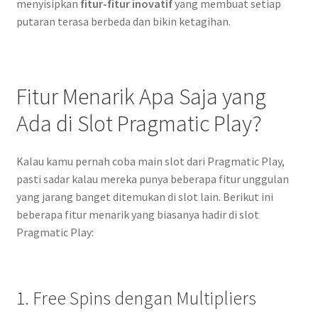
menyisipkan
fitur-fitur inovatif
yang membuat setiap
putaran terasa berbeda dan bikin ketagihan.
Fitur Menarik Apa Saja yang
Ada di Slot Pragmatic Play?
Kalau kamu pernah coba main slot dari Pragmatic Play,
pasti sadar kalau mereka punya beberapa fitur unggulan
yang jarang banget ditemukan di slot lain. Berikut ini
beberapa fitur menarik yang biasanya hadir di slot
Pragmatic Play:
1. Free Spins dengan Multipliers