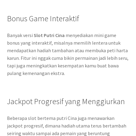
Bonus Game Interaktif
Banyak versi
Slot Putri Cina
menyediakan mini game
bonus yang interaktif, misalnya memilih lentera untuk
mendapatkan hadiah tambahan atau membuka peti harta
karun. Fitur ini nggak cuma bikin permainan jadi lebih seru,
tapi juga meningkatkan kesempatan kamu buat bawa
pulang kemenangan ekstra.
Jackpot Progresif yang Menggiurkan
Beberapa slot bertema putri Cina juga menawarkan
jackpot progresif, dimana hadiah utama terus bertambah
seiring waktu sampai ada pemain yang beruntung