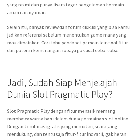
yang resmi dan punya lisensi agar pengalaman bermain
aman dan nyaman.
Selain itu, banyak review dan forum diskusi yang bisa kamu
jadikan referensi sebelum menentukan game mana yang
mau dimainkan. Cari tahu pendapat pemain lain soal fitur
dan potensi kemenangan supaya gak asal coba-coba.
Jadi, Sudah Siap Menjelajah
Dunia Slot Pragmatic Play?
Slot Pragmatic Play dengan fitur menarik memang
membawa warna baru dalam dunia permainan slot online.
Dengan kombinasi grafis yang memukau, suara yang
mendukung, dan tentu saja fitur-fitur inovatif, gak heran