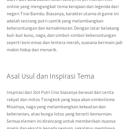
online yang mengangkat tema kerajaan dan legenda dari
negeri Tirai Bambu. Biasanya, karakter utama di game ini
adalah seorang putri cantik yang melambangkan
keberuntungan dan kemakmuran. Dengan latar belakang
kuil-kuil kuno, naga, dan simbol-simbol keberuntungan
seperti koin emas dan lentera merah, suasana bermain jadi
makin hidup dan menarik.
Asal Usul dan Inspirasi Tema
Inspirasi dari
Slot Putri Cina
biasanya berasal dari cerita
rakyat dan mitos Tiongkok yang kaya akan simbolisme.
Misalnya, naga yang melambangkan kekuatan dan
keberanian, atau bunga lotus yang berarti kemurnian.
Semua elemen ini dirancang untuk memberikan nuansa
magis dan eksotis kepada pemain, sekaligus membawa