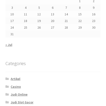
1
2
3
4
5
6
7
8
9
10
11
12
13
14
15
16
17
18
19
20
21
22
23
24
25
26
27
28
29
30
31
« Jul
Categories
Artikel
Casino
Judi Online
Judi Slot Gacor