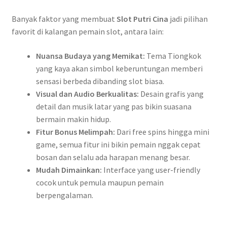
Banyak faktor yang membuat
Slot Putri Cina
jadi pilihan
favorit di kalangan pemain slot, antara lain:
Nuansa Budaya yang Memikat:
Tema Tiongkok
yang kaya akan simbol keberuntungan memberi
sensasi berbeda dibanding slot biasa.
Visual dan Audio Berkualitas:
Desain grafis yang
detail dan musik latar yang pas bikin suasana
bermain makin hidup.
Fitur Bonus Melimpah:
Dari free spins hingga mini
game, semua fitur ini bikin pemain nggak cepat
bosan dan selalu ada harapan menang besar.
Mudah Dimainkan:
Interface yang user-friendly
cocok untuk pemula maupun pemain
berpengalaman.