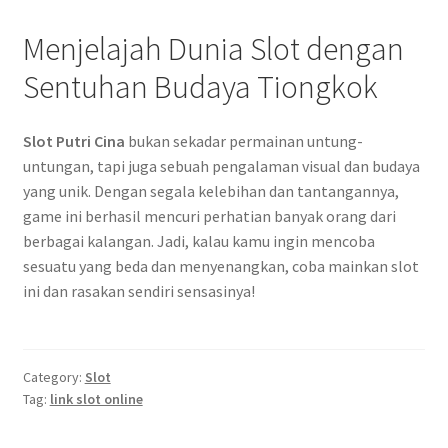
Menjelajah Dunia Slot dengan
Sentuhan Budaya Tiongkok
Slot Putri Cina
bukan sekadar permainan untung-
untungan, tapi juga sebuah pengalaman visual dan budaya
yang unik. Dengan segala kelebihan dan tantangannya,
game ini berhasil mencuri perhatian banyak orang dari
berbagai kalangan. Jadi, kalau kamu ingin mencoba
sesuatu yang beda dan menyenangkan, coba mainkan slot
ini dan rasakan sendiri sensasinya!
Category:
Slot
Tag:
link slot online