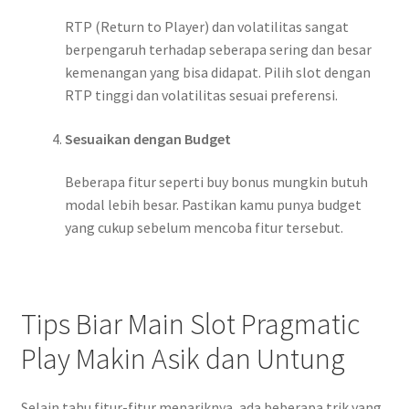
RTP (Return to Player) dan volatilitas sangat
berpengaruh terhadap seberapa sering dan besar
kemenangan yang bisa didapat. Pilih slot dengan
RTP tinggi dan volatilitas sesuai preferensi.
Sesuaikan dengan Budget
Beberapa fitur seperti buy bonus mungkin butuh
modal lebih besar. Pastikan kamu punya budget
yang cukup sebelum mencoba fitur tersebut.
Tips Biar Main Slot Pragmatic
Play Makin Asik dan Untung
Selain tahu fitur-fitur menariknya, ada beberapa trik yang