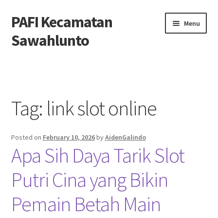
PAFI Kecamatan
Skip
Skip
Menu
to
to
Sawahlunto
navigation
content
Home
Hubungi Kami
Tag:
link slot online
Privacy Policy
Posted on
February 10, 2026
by
AidenGalindo
Tentang Kami
Apa Sih Daya Tarik Slot
Putri Cina yang Bikin
Pemain Betah Main