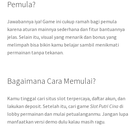
Pemula?
Jawabannya iya! Game ini cukup ramah bagi pemula
karena aturan mainnya sederhana dan fitur bantuannya
jelas. Selain itu, visual yang menarik dan bonus yang
melimpah bisa bikin kamu belajar sambil menikmati
permainan tanpa tekanan.
Bagaimana Cara Memulai?
Kamu tinggal cari situs slot terpercaya, daftar akun, dan
lakukan deposit. Setelah itu, cari game
Slot Putri Cina
di
lobby permainan dan mulai petualanganmu. Jangan lupa
manfaatkan versi demo dulu kalau masih ragu.