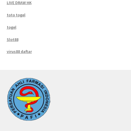
LIVE DRAW HK
toto togel
togel
Slot88
virus88 daftar