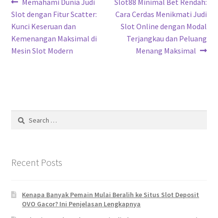
Post
Previous
Next
Memahami Dunia Judi
Slot88 Minimal Bet Rendah:
post:
post:
Slot dengan Fitur Scatter:
Cara Cerdas Menikmati Judi
navigation
Kunci Keseruan dan
Slot Online dengan Modal
Kemenangan Maksimal di
Terjangkau dan Peluang
Mesin Slot Modern
Menang Maksimal
Search
for:
Recent Posts
Kenapa Banyak Pemain Mulai Beralih ke Situs Slot Deposit
OVO Gacor? Ini Penjelasan Lengkapnya