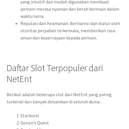
yang intuitif dan mudah digunakan membuat
pemain merasa nyaman dan betah bermain dalam
waktu lama.
Reputasi dan Keamanan: Berlisensi dan diatur oleh
otoritas perjudian terkemuka, memberikan rasa
aman dan kepercayaan kepada pemain.
Daftar Slot Terpopuler dari
NetEnt
Berikut adalah beberapa slot dari NetEnt yang paling
terkenal dan banyak dimainkan di seluruh dunia:
Starburst
Gonzo’s Quest