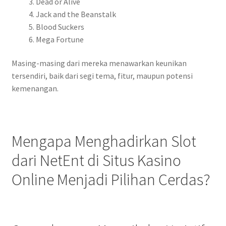
Dead or Alive
Jack and the Beanstalk
Blood Suckers
Mega Fortune
Masing-masing dari mereka menawarkan keunikan
tersendiri, baik dari segi tema, fitur, maupun potensi
kemenangan.
Mengapa Menghadirkan Slot
dari NetEnt di Situs Kasino
Online Menjadi Pilihan Cerdas?