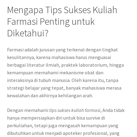
Mengapa Tips Sukses Kuliah
Farmasi Penting untuk
Diketahui?
Farmasi adalah jurusan yang terkenal dengan tingkat
kesulitannya, karena mahasiswa harus menguasai
berbagai literatur ilmiah, praktek laboratorium, hingga
kemampuan memahami mekanisme obat dan
interaksinya di tubuh manusia. Oleh karena itu, tanpa
strategi belajar yang tepat, banyak mahasiswa merasa
kewalahan dan akhirnya kehilangan arah.
Dengan memahami
tips sukses kuliah farmasi
, Anda tidak
hanya mempersiapkan diri untuk bisa survive di
perkuliahan, tetapi juga mengasah kemampuan yang
dibutuhkan untuk menjadi apoteker profesional, yang