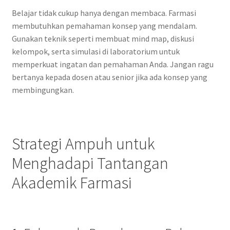
Belajar tidak cukup hanya dengan membaca. Farmasi
membutuhkan pemahaman konsep yang mendalam.
Gunakan teknik seperti membuat mind map, diskusi
kelompok, serta simulasi di laboratorium untuk
memperkuat ingatan dan pemahaman Anda. Jangan ragu
bertanya kepada dosen atau senior jika ada konsep yang
membingungkan.
Strategi Ampuh untuk
Menghadapi Tantangan
Akademik Farmasi