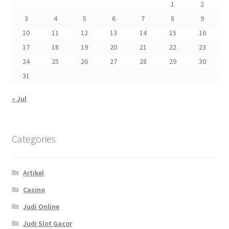
1
2
3
4
5
6
7
8
9
10
11
12
13
14
15
16
17
18
19
20
21
22
23
24
25
26
27
28
29
30
31
« Jul
Categories
Artikel
Casino
Judi Online
Judi Slot Gacor