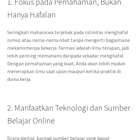
1. Fokus pada Pemahaman, Bukan
Hanya Hafalan
Seringkali mahasiswa terjebak pada rutinitas menghafal
rumus atau nama-nama obat tanpa mengerti bagaimana
mekanismenya bekerja. Farmasi adalah ilmu terapan, jadi
lebih penting memahami daripada sekadar menghafal.
Dengan pemahaman yang kuat, Anda akan lebih mudah
menerapkan ilmu saat ujian maupun ketika praktik di
dunia kerja.
2. Manfaatkan Teknologi dan Sumber
Belajar Online
Di era digital, banyak sumber belajar yang dapat