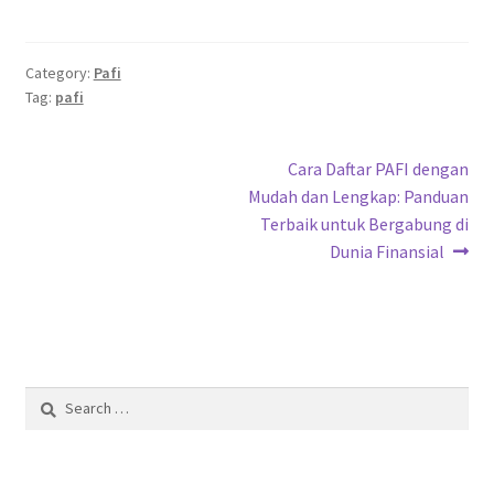
Category:
Pafi
Tag:
pafi
Post
Next
Cara Daftar PAFI dengan
post:
Mudah dan Lengkap: Panduan
navigation
Terbaik untuk Bergabung di
Dunia Finansial
Search
for: