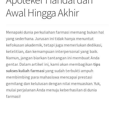
Awal Hingga Akhir
Menapaki dunia perkuliahan farmasi memang bukan hal
yang sederhana. Jurusan ini tidak hanya menuntut
kefokusan akademik, tetapi juga memerlukan dedikasi,
ketelitian, dan kemampuan interpersonal yang baik.
Namun, jangan biarkan tantangan ini membuat Anda
gentar. Dalam artikel ini, kami akan membagikan
tips
sukses kuliah farmasi
yang sudah terbukti ampuh
membimbing para mahasiswa mencapai prestasi
gemilang dan kelulusan dengan nilai memuaskan. Yuk,
mulai perjalanan Anda menuju keberhasilan di dunia
farmasi!