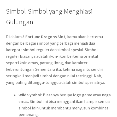
Simbol-Simbol yang Menghiasi
Gulungan
Di dalam
5 Fortune Dragons Slot
, kamu akan bertemu
dengan berbagai simbol yang terbagi menjadi dua
kategori: simbol reguler dan simbol spesial. Simbol
reguler biasanya adalah ikon-ikon bertema oriental
seperti koin emas, patung liong, dan karakter
keberuntungan. Sementara itu, kelima naga itu sendiri
seringkali menjadi simbol dengan nilai tertinggi. Nah,
yang paling ditunggu-tunggu adalah simbol spesialnya:
Wild Symbol
: Biasanya berupa logo game atau naga
emas. Simbol ini bisa menggantikan hampir semua
simbol lain untuk membantu menyusun kombinasi
pemenang.