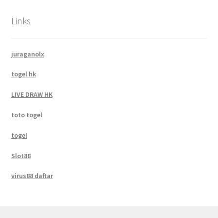
Links
juraganolx
togel hk
LIVE DRAW HK
toto togel
togel
Slot88
virus88 daftar