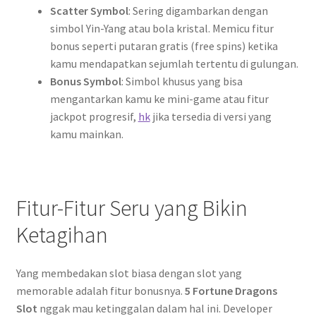
Scatter Symbol
: Sering digambarkan dengan
simbol Yin-Yang atau bola kristal. Memicu fitur
bonus seperti putaran gratis (free spins) ketika
kamu mendapatkan sejumlah tertentu di gulungan.
Bonus Symbol
: Simbol khusus yang bisa
mengantarkan kamu ke mini-game atau fitur
jackpot progresif,
hk
jika tersedia di versi yang
kamu mainkan.
Fitur-Fitur Seru yang Bikin
Ketagihan
Yang membedakan slot biasa dengan slot yang
memorable adalah fitur bonusnya.
5 Fortune Dragons
Slot
nggak mau ketinggalan dalam hal ini. Developer