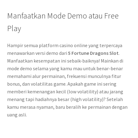
Manfaatkan Mode Demo atau Free
Play
Hampir semua platform casino online yang terpercaya
menawarkan versi demo dari
5 Fortune Dragons Slot
.
Manfaatkan kesempatan ini sebaik-baiknya! Mainkan di
mode demo selama yang kamu mau untuk benar-benar
memahami alur permainan, frekuensi munculnya fitur
bonus, dan volatilitas game. Apakah game ini sering
memberi kemenangan kecil (low volatility) atau jarang
menang tapi hadiahnya besar (high volatility)? Setelah
kamu merasa nyaman, baru beralih ke permainan dengan
uang asli.