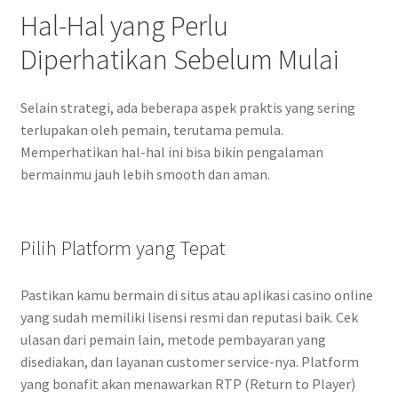
Hal-Hal yang Perlu
Diperhatikan Sebelum Mulai
Selain strategi, ada beberapa aspek praktis yang sering
terlupakan oleh pemain, terutama pemula.
Memperhatikan hal-hal ini bisa bikin pengalaman
bermainmu jauh lebih smooth dan aman.
Pilih Platform yang Tepat
Pastikan kamu bermain di situs atau aplikasi casino online
yang sudah memiliki lisensi resmi dan reputasi baik. Cek
ulasan dari pemain lain, metode pembayaran yang
disediakan, dan layanan customer service-nya. Platform
yang bonafit akan menawarkan RTP (Return to Player)