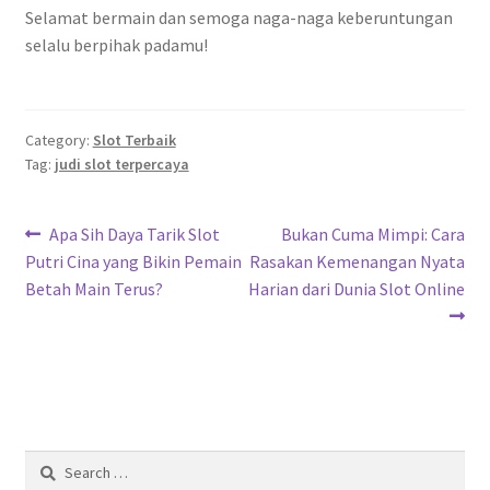
Selamat bermain dan semoga naga-naga keberuntungan
selalu berpihak padamu!
Category:
Slot Terbaik
Tag:
judi slot terpercaya
Post
Previous
Next
Apa Sih Daya Tarik Slot
Bukan Cuma Mimpi: Cara
post:
post:
Putri Cina yang Bikin Pemain
Rasakan Kemenangan Nyata
navigation
Betah Main Terus?
Harian dari Dunia Slot Online
Search
for: