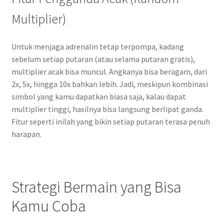
Multiplier)
Untuk menjaga adrenalin tetap terpompa, kadang
sebelum setiap putaran (atau selama putaran gratis),
multiplier acak bisa muncul. Angkanya bisa beragam, dari
2x, 5x, hingga 10x bahkan lebih. Jadi, meskipun kombinasi
simbol yang kamu dapatkan biasa saja, kalau dapat
multiplier tinggi, hasilnya bisa langsung berlipat ganda.
Fitur seperti inilah yang bikin setiap putaran terasa penuh
harapan.
Strategi Bermain yang Bisa
Kamu Coba