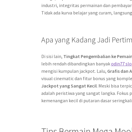
industri, integritas permainan dan pembayara
Tidak ada kurva belajar yang curam, langsun
Apa yang Kadang Jadi Perti
Di sisi lain,
Tingkat Pengembalian ke Pemain
lebih rendah dibandingkan banyak
odin77 slo
mengisi kumpulan jackpot. Lalu,
Grafis dan 
visual cinematic dan fitur bonus yang komple
Jackpot yang Sangat Kecil
. Meski bisa ter
adalah peristiwa yang sangat langka. Fokus 
kemenangan kecil di putaran dasar seringkali 
Tips Bermain Mega Moo