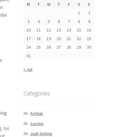
M
T
W
T
F
S
S
an
1
2
coba
3
4
5
6
7
8
9
10
11
12
13
14
15
16
17
18
19
20
21
22
23
24
25
26
27
28
29
30
31
a
« Jul
Categories
ring
Artikel
h
Casino
. Ini
Judi Online
pot