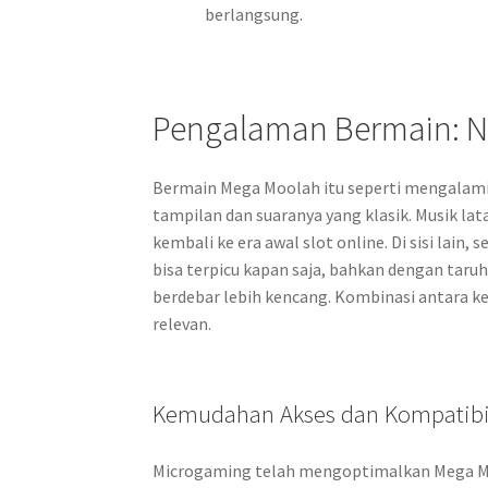
berlangsung.
Pengalaman Bermain: No
Bermain Mega Moolah itu seperti mengalami d
tampilan dan suaranya yang klasik. Musik la
kembali ke era awal slot online. Di sisi lain,
bisa terpicu kapan saja, bahkan dengan taruha
berdebar lebih kencang. Kombinasi antara k
relevan.
Kemudahan Akses dan Kompatibil
Microgaming telah mengoptimalkan Mega Mo