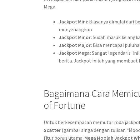
Mega.
Jackpot Mini:
Biasanya dimulai dari b
menyenangkan.
Jackpot Minor:
Sudah masuk ke angka 
Jackpot Major:
Bisa mencapai puluhan 
Jackpot Mega:
Sangat legendaris. In
berita. Jackpot inilah yang membuat 
Bagaimana Cara Memicu
of Fortune
Untuk berkesempatan memutar roda jackpot 
Scatter
(gambar singa dengan tulisan “Mooo
fitur bonus utama:
Mega Moolah Jackpot Wh