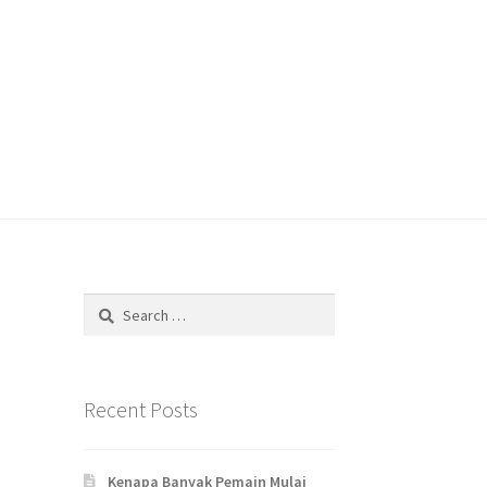
Search
for:
Recent Posts
Kenapa Banyak Pemain Mulai