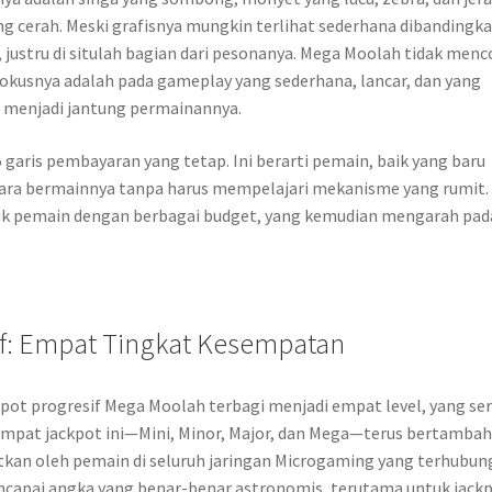
g cerah. Meski grafisnya mungkin terlihat sederhana dibandingk
 justru di situlah bagian dari pesonanya. Mega Moolah tidak men
 fokusnya adalah pada gameplay yang sederhana, lancar, dan yang
 menjadi jantung permainannya.
25 garis pembayaran yang tetap. Ini berarti pemain, baik yang baru
ara bermainnya tanpa harus mempelajari mekanisme yang rumit.
tuk pemain dengan berbagai budget, yang kemudian mengarah pad
f: Empat Tingkat Kesempatan
pot progresif Mega Moolah terbagi menjadi empat level, yang se
empat jackpot ini—Mini, Minor, Major, dan Mega—terus bertamba
atkan oleh pemain di seluruh jaringan Microgaming yang terhubung
capai angka yang benar-benar astronomis, terutama untuk jack