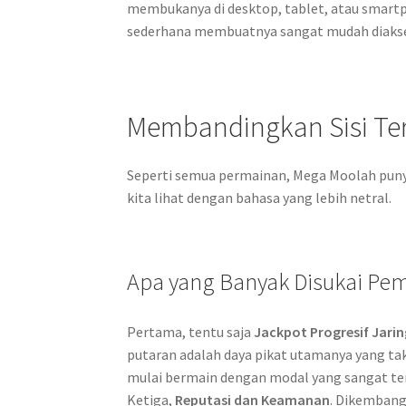
membukanya di desktop, tablet, atau smartp
sederhana membuatnya sangat mudah diakses 
Membandingkan Sisi Te
Seperti semua permainan, Mega Moolah punya
kita lihat dengan bahasa yang lebih netral.
Apa yang Banyak Disukai Pem
Pertama, tentu saja
Jackpot Progresif Jari
putaran adalah daya pikat utamanya yang ta
mulai bermain dengan modal yang sangat ter
Ketiga,
Reputasi dan Keamanan
. Dikembang