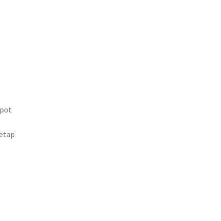
kpot
tetap