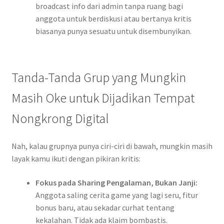
broadcast info dari admin tanpa ruang bagi
anggota untuk berdiskusi atau bertanya kritis
biasanya punya sesuatu untuk disembunyikan.
Tanda-Tanda Grup yang Mungkin
Masih Oke untuk Dijadikan Tempat
Nongkrong Digital
Nah, kalau grupnya punya ciri-ciri di bawah, mungkin masih
layak kamu ikuti dengan pikiran kritis:
Fokus pada Sharing Pengalaman, Bukan Janji:
Anggota saling cerita game yang lagi seru, fitur
bonus baru, atau sekadar curhat tentang
kekalahan. Tidak ada klaim bombastis.