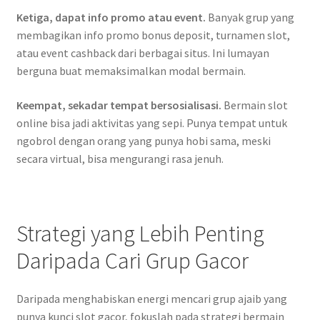
Ketiga, dapat info promo atau event.
Banyak grup yang
membagikan info promo bonus deposit, turnamen slot,
atau event cashback dari berbagai situs. Ini lumayan
berguna buat memaksimalkan modal bermain.
Keempat, sekadar tempat bersosialisasi.
Bermain slot
online bisa jadi aktivitas yang sepi. Punya tempat untuk
ngobrol dengan orang yang punya hobi sama, meski
secara virtual, bisa mengurangi rasa jenuh.
Strategi yang Lebih Penting
Daripada Cari Grup Gacor
Daripada menghabiskan energi mencari grup ajaib yang
punya kunci slot gacor, fokuslah pada strategi bermain