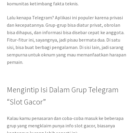
komunitas ketimbang fakta teknis.
Lalu kenapa Telegram? Aplikasi ini populer karena privasi
dan kecepatannya. Grup-grup bisa diatur privat, obrolan
bisa dihapus, dan informasi bisa disebar cepat ke anggota.
Fitur-fitur ini, sayangnya, jadi pisau bermata dua. Di satu
sisi, bisa buat berbagi pengalaman. Di sisi lain, jadi sarang
sempurna untuk oknum yang mau memanfaatkan harapan
pemain.
Mengintip Isi Dalam Grup Telegram
“Slot Gacor”
Kalau kamu penasaran dan coba-coba masuk ke beberapa
grup yang mengklaim punya info slot gacor, biasanya