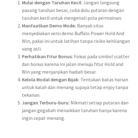
Mulai dengan Taruhan Kecil:
Jangan langsung
pasang taruhan besar, coba dulu putaran dengan
taruhan kecil untuk mengenali pola permainan.
Manfaatkan Demo Mode:
Banyak situs
menyediakan versi demo Buffalo Power Hold And
Win, pakai ini untuk latihan tanpa risiko kehilangan
uang asli.
Perhatikan Fitur Bonus:
Fokus pada simbol scatter
dan bonus karena ini jalan menuju fitur Hold and
Win yang menjanjikan hadiah besar.
Kelola Modal dengan Bijak:
Tentukan batas harian
untuk kalah dan menang supaya tetap enjoy tanpa
tekanan.
Jangan Terburu-buru:
Nikmati setiap putaran dan
jangan gegabah menaikkan taruhan hanya karena
ingin cepat menang.