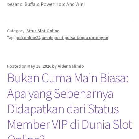
besar di Buffalo Power Hold And Win!
Category:
Situs Slot Online
Tag:
judi online24jam deposit pulsa tanpa potongan
Posted on
May 18, 2026
by
AidenGalindo
Bukan Cuma Main Biasa:
Apa yang Sebenarnya
Didapatkan dari Status
Member VIP di Dunia Slot