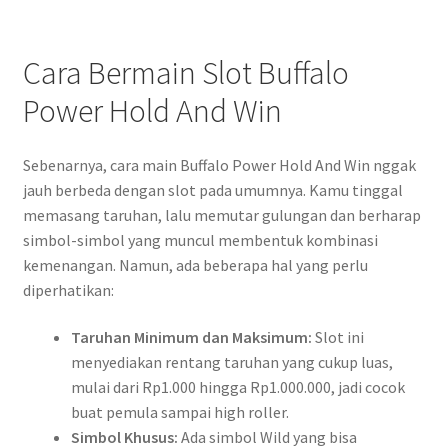
Cara Bermain Slot Buffalo
Power Hold And Win
Sebenarnya, cara main Buffalo Power Hold And Win nggak
jauh berbeda dengan slot pada umumnya. Kamu tinggal
memasang taruhan, lalu memutar gulungan dan berharap
simbol-simbol yang muncul membentuk kombinasi
kemenangan. Namun, ada beberapa hal yang perlu
diperhatikan:
Taruhan Minimum dan Maksimum:
Slot ini
menyediakan rentang taruhan yang cukup luas,
mulai dari Rp1.000 hingga Rp1.000.000, jadi cocok
buat pemula sampai high roller.
Simbol Khusus:
Ada simbol Wild yang bisa