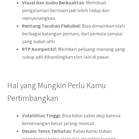
Visual dan Audio Berkualitas:
Membuat
pengalaman bermain jadi lebih hidup dan
menyenangkan.
Rentang Taruhan Fleksibel:
Bisa dimainkan oleh
berbagai kalangan pemain, dari pemula sampai
yang sudah ahli.
RTP Kompetitif:
Memberi peluang menang yang
cukup adil dibandingkan slot lain di pasar.
Hal yang Mungkin Perlu Kamu
Pertimbangkan
Volatilitas Tinggi:
Bisa bikin sabar diuji karena
kemenangan besar jarang muncul.
Desain Tema Terbatas:
Kalau kamu bukan
penggemar tema alam liar, mungkin kurang