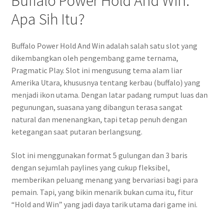
Buffalo Power Hold And Win:
Apa Sih Itu?
Buffalo Power Hold And Win adalah salah satu slot yang
dikembangkan oleh pengembang game ternama,
Pragmatic Play. Slot ini mengusung tema alam liar
Amerika Utara, khususnya tentang kerbau (buffalo) yang
menjadi ikon utama. Dengan latar padang rumput luas dan
pegunungan, suasana yang dibangun terasa sangat
natural dan menenangkan, tapi tetap penuh dengan
ketegangan saat putaran berlangsung.
Slot ini menggunakan format 5 gulungan dan 3 baris
dengan sejumlah paylines yang cukup fleksibel,
memberikan peluang menang yang bervariasi bagi para
pemain. Tapi, yang bikin menarik bukan cuma itu, fitur
“Hold and Win” yang jadi daya tarik utama dari game ini.