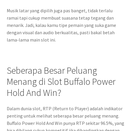
Musik latar yang dipilih juga pas banget, tidak terlalu
ramai tapi cukup membuat suasana tetap tegang dan
menarik. Jadi, kalau kamu tipe pemain yang suka game
dengan visual dan audio berkualitas, pasti bakal betah
lama-lama main slot ini.
Seberapa Besar Peluang
Menang di Slot Buffalo Power
Hold And Win?
Dalam dunia slot, RTP (Return to Player) adalah indikator
penting untuk melihat seberapa besar peluang menang.
Buffalo Power Hold And Win punya RTP sekitar 96.5%, yang
bisa dibilang cukup kompetitif jika dibandingkan dengan