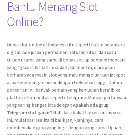
Bantu Menang Slot
Online?
Dunia slot online di Indonesia itu seperti hutan belantara
digital. Ada jutaan permainan, ratusan situs, dan satu
tujuan utama yang sama di benak setiap pemain: mencari
yang “gacor”. Istilah ini sudah jadi mantra, diucapkan
berharap ada mesin slot yang mau mengeluarkan jackpot
atau kemenangan besar dengan frekuensi tinggi. Dalam
pencarian ini, banyak pemain yang kemudian beralih ke
platform komunitas seperti Telegram. Muncul pertanyaan
yang sering banget kita dengar:
Apakah ada grup
Telegram slot gacor?
Nah, kita bakal bahas tuntas soal
ini, mulai dari realita di balik janji-janjinya, cara
membedakan grup yang legit dengan yang cuma tipuan,
plus strategi bermain yang lebih masuk akal ketimbang